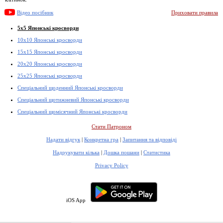
Відео посібник
Приховати правила
5x5 Японські кросворди
10x10 Японські кросворди
15x15 Японські кросворди
20x20 Японські кросворди
25x25 Японські кросворди
Спеціальний щоденний Японські кросворди
Спеціальний щотижневий Японські кросворди
Спеціальний щомісячний Японські кросворди
Стати Патроном
Надати відгук
|
Конкретна гра
|
Запитання та відповіді
Надрукувати кілька
|
Дошка пошани
|
Статистика
Privacy Policy
iOS App