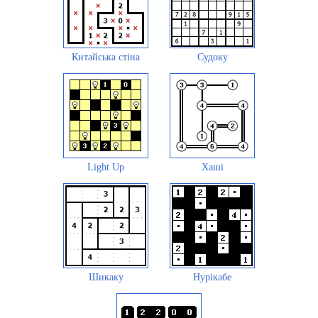
Китайська стіна
Судоку
Light Up
Хаші
Шикаку
Нурікабе