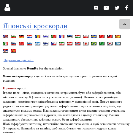
Японські кросворди
Перекласти цей сайт.
Special thanks to
RomKo
for the translation
Японські кросворди
- це логічна онлайн гра, що має прості правила та складні
рішення.
Правила
прості.
Ігрове поле - сітка, складена з клітинок, котрі мають бути або зафарбованими, або
містити позначку Х (також можуть лишатися пустими). Навколо сітки розміщено
завдання - розміри груп зафарбованих клітинок у відповідній лінії. Поруч кожного
рядка сітки вказано розміри суцільних зафарбованих горизонтальних відрізків, що
знаходяться в цьому рядку. Над кожним стовпчиком сітки вказано розміри суцільних
зафарбованих вертикальних відрізків, що знаходяться в цьому стовпчику. Вашим
завданням є з'ясувати які клітинки мають бути зафарбованими.
Щоб зафарбувати клітинку, натискайте лівою кнопкою миші, а щоб встановити позначку
Х - правою. Натисніть та тягніть, щоб зафарбувати чи позначити одразу кілька
клітинок.