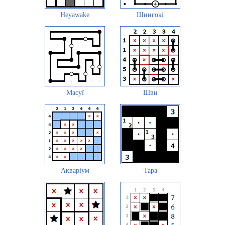
Heyawake
Шингокі
Масуї
Шви
Акваріум
Tapa