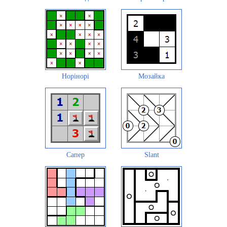
Норінорі
Мозайка
Сапер
Slant