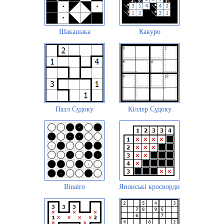
Шакашака
Какуро
Пазл Судоку
Кіллер Судоку
Binairo
Японські кросворди