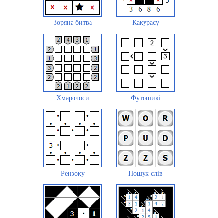
Зоряна битва
Какурасу
Хмарочоси
Футошикі
Рензоку
Пошук слів