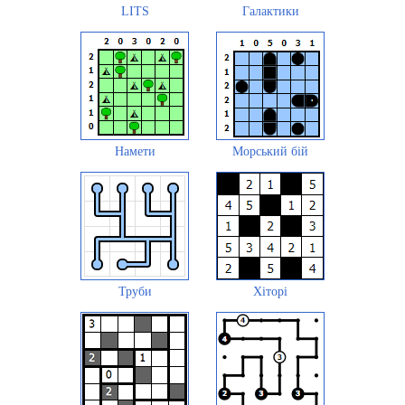
LITS
Галактики
Намети
Морський бій
Труби
Хіторі