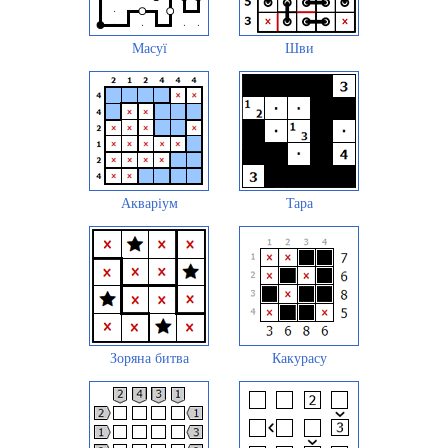
Масуї
Шви
Акваріум
Tapa
Зоряна битва
Какурасу