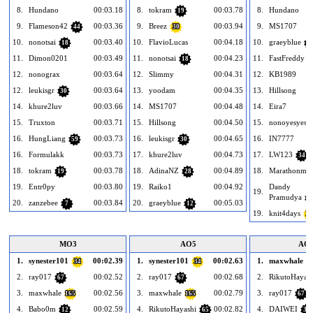
8.
Hundano
00:03.18
8.
tokram
00:03.78
8.
Hundano
19
9.
Flameson42
00:03.36
9.
Breez
00:03.94
9.
MS1707
44
30
10.
nonotsai
00:03.40
10.
FlavioLucas
00:04.18
10.
graeyblue
18
1
11.
Dimon0201
00:03.49
11.
nonotsai
00:04.23
11.
FastFreddy
18
12.
nonograx
00:03.64
12.
Slimmy
00:04.31
12.
KB1989
12.
leukisgr
00:03.64
13.
yoodam
00:04.35
13.
Hillsong
30
14.
khure2luv
00:03.66
14.
MS1707
00:04.48
14.
Eira7
15.
Truxton
00:03.71
15.
Hillsong
00:04.50
15.
nonoyesyes
16.
HungLiang
00:03.73
16.
leukisgr
00:04.65
16.
IN7777
59
30
16.
Formulakk
00:03.73
17.
khure2luv
00:04.73
17.
LW123
34
18.
tokram
00:03.78
18.
AdinaNZ
00:04.89
18.
Marathonma
19
28
19.
Entr0py
00:03.80
19.
Raiko1
00:04.92
Dandy
19.
Pramudya
2
20.
zanzebee
00:03.84
20.
graeyblue
00:05.03
7
12
19.
knit4days
21
MO3
AO5
AO
1.
synester101
00:02.39
1.
synester101
00:02.63
1.
maxwhale
34
34
1
2.
ray017
00:02.52
2.
ray017
00:02.68
2.
RikutoHayash
67
67
3.
maxwhale
00:02.56
3.
maxwhale
00:02.79
3.
ray017
165
165
67
4.
Babo0m
00:02.59
4.
RikutoHayashi
00:02.82
4.
DAIWEI
12
65
39