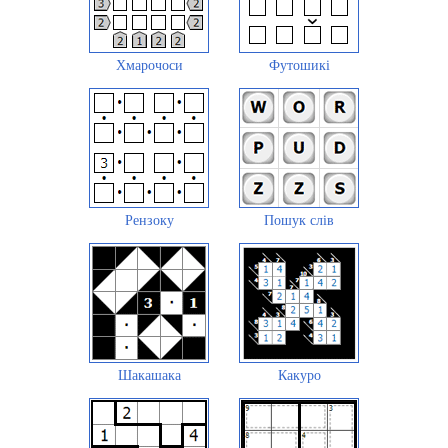
Хмарочоси
Футошикі
Рензоку
Пошук слів
Шакашака
Какуро