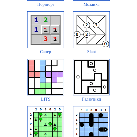
Норінорі
Мозайка
Сапер
Slant
LITS
Галактики