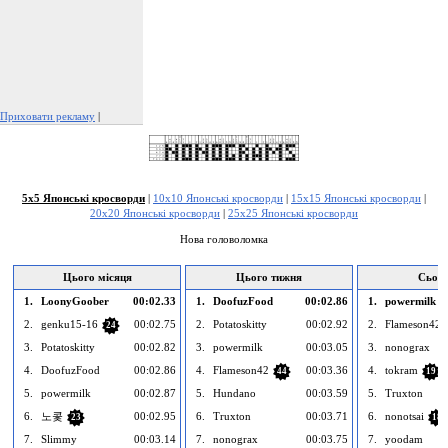
Приховати рекламу
|
Поскаржитися на цю рекламу
5x5 Японські кросворди
|
10x10 Японські кросворди
|
15x15 Японські кросворди
|
20x20 Японські кросворди
|
25x25 Японські кросворди
Нова головоломка
Цього місяця
Цього тижня
Сього
1.
LoonyGoober
00:02.33
1.
DoofuzFood
00:02.86
1.
powermilk
2.
genku15-16
00:02.75
2.
Potatoskitty
00:02.92
2.
Flameson42
24
3.
Potatoskitty
00:02.82
3.
powermilk
00:03.05
3.
nonograx
4.
DoofuzFood
00:02.86
4.
Flameson42
00:03.36
4.
tokram
44
19
5.
powermilk
00:02.87
5.
Hundano
00:03.59
5.
Truxton
6.
노콫
00:02.95
6.
Truxton
00:03.71
6.
nonotsai
23
18
7.
Slimmy
00:03.14
7.
nonograx
00:03.75
7.
yoodam