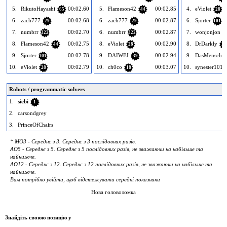
5.
RikutoHayashi
00:02.60
5.
Flameson42
00:02.85
4.
eViolet
65
44
28
6.
zach777
00:02.68
6.
zach777
00:02.87
6.
Sjorter
29
29
101
7.
numbrr
00:02.70
6.
numbrr
00:02.87
7.
wonjonjon
322
322
4
8.
Flameson42
00:02.75
8.
eViolet
00:02.90
8.
DrDarkly
44
28
24
9.
Sjorter
00:02.78
9.
DAIWEI
00:02.94
9.
DasMensch
101
39
10.
eViolet
00:02.79
10.
ch0co
00:03.07
10.
synester101
28
18
Robots / programmatic solvers
1.
siebi
1
2.
carsondgrey
3.
PrinceOfChairs
* MO3 - Середнє з 3. Середнє з 3 послідовних разів.
AO5 - Середнє з 5. Середнє з 5 послідовних разів, не зважаючи на набільше та
найнижче.
AO12 - Середнє з 12. Середнє з 12 послідовних разів, не зважаючи на набільше та
найнижче.
Вам потрібно увійти, щоб відстежувати середні показники
Нова головоломка
Знайдіть своюю позицію у