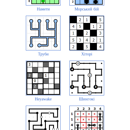
Намети
Морський бій
Труби
Хіторі
Heyawake
Шингокі