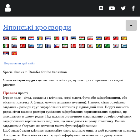
Японські кросворди
Перекласти цей сайт.
Special thanks to
RomKo
for the translation
Японські кросворди
- це логічна онлайн гра, що має прості правила та складні
рішення.
Правила
прості.
Ігрове поле - сітка, складена з клітинок, котрі мають бути або зафарбованими, або
містити позначку Х (також можуть лишатися пустими). Навколо сітки розміщено
завдання - розміри груп зафарбованих клітинок у відповідній лінії. Поруч кожного
рядка сітки вказано розміри суцільних зафарбованих горизонтальних відрізків, що
знаходяться в цьому рядку. Над кожним стовпчиком сітки вказано розміри суцільних
зафарбованих вертикальних відрізків, що знаходяться в цьому стовпчику. Вашим
завданням є з'ясувати які клітинки мають бути зафарбованими.
Щоб зафарбувати клітинку, натискайте лівою кнопкою миші, а щоб встановити позначку
Х - правою. Натисніть та тягніть, щоб зафарбувати чи позначити одразу кілька
клітинок.