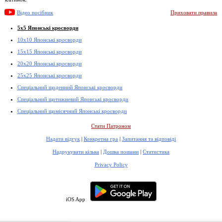
Відео посібник
Приховати правила
5x5 Японські кросворди
10x10 Японські кросворди
15x15 Японські кросворди
20x20 Японські кросворди
25x25 Японські кросворди
Спеціальний щоденний Японські кросворди
Спеціальний щотижневий Японські кросворди
Спеціальний щомісячний Японські кросворди
Стати Патроном
Надати відгук
|
Конкретна гра
|
Запитання та відповіді
Надрукувати кілька
|
Дошка пошани
|
Статистика
Privacy Policy
iOS App