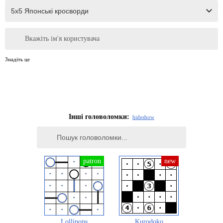
Вкажіть ім'я користувача
Знадіть це
Інші головоломки:
hide
show
Lollipops
Kurodoko